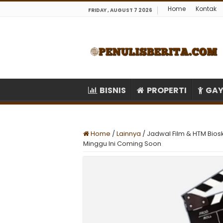
Home
Kontak
FRIDAY , AUGUST 7 2026
BISNIS
PROPERTI
GAY
Home
/
Lainnya
/
Jadwal Film & HTM Bios
Minggu Ini Coming Soon