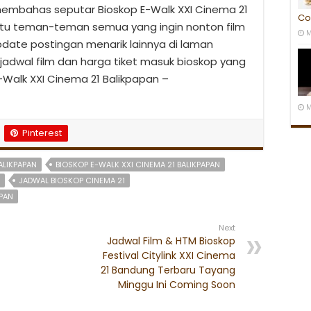
g membahas seputar Bioskop E-Walk XXI Cinema 21
Co
u teman-teman semua yang ingin nonton film
M
 update postingan menarik lainnya di laman
jadwal film dan harga tiket masuk bioskop yang
-Walk XXI Cinema 21 Balikpapan –
M
Pinterest
ALIKPAPAN
BIOSKOP E-WALK XXI CINEMA 21 BALIKPAPAN
JADWAL BIOSKOP CINEMA 21
APAN
Next
Jadwal Film & HTM Bioskop
Festival Citylink XXI Cinema
21 Bandung Terbaru Tayang
Minggu Ini Coming Soon