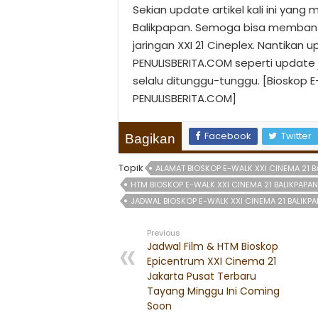
Sekian update artikel kali ini yan
Balikpapan. Semoga bisa membant
jaringan XXI 21 Cineplex. Nantikan
PENULISBERITA.COM seperti update 
selalu ditunggu-tunggu. [Bioskop E
PENULISBERITA.COM]
Facebook
Twitter
Bagikan
Topik
ALAMAT BIOSKOP E-WALK XXI CINEMA 21 B
HTM BIOSKOP E-WALK XXI CINEMA 21 BALIKPAPAN
JADWAL BIOSKOP E-WALK XXI CINEMA 21 BALIKP
Previous
Jadwal Film & HTM Bioskop
Epicentrum XXI Cinema 21
Jakarta Pusat Terbaru
Tayang Minggu Ini Coming
Soon