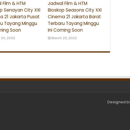
 Film & HTM
Jadwal Film & HTM
p Senayan City XXI
Bioskop Seasons City XXI
a 21 Jakarta Pusat
Cinema 21 Jakarta Barat
ru Tayang Minggu
Terbaru Tayang Minggu
ming Soon
Ini Coming Soon
 20, 2022
March 20, 2022
Designed b