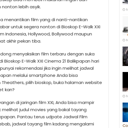
nonton lebih asyik.
M
a menantikan film yang di nanti-nantikan
abar untuk segera nonton di Bioskop E-Walk XXI
ilm Indonesia, Hollywood, Bollywood maupun
at akhir pekan tiba.
M
ong menyaksikan film terbaru dengan suka
 di Bioskop E-Walk XXI Cinema 21 Balikpapan hari
punyai rekomendasi jika ingin melihat jadwal
kpapan melalui smartphone Anda bisa
ih Theathers, pilih bioskop, buka halaman website
et kan?
M
yangan di jaringan film XXI, Anda bisa mampir
k melihat judul movies yang bakal tayang
ikpapan. Pantau terus udpate Jadwal Film
Sebab, jadwal tayang film kadang mengalami
Co