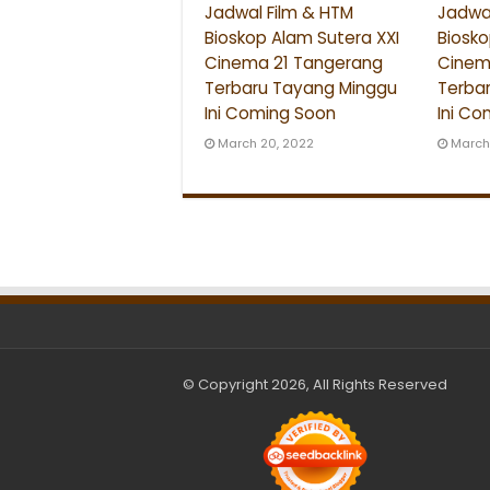
Jadwal Film & HTM
Jadwal
Bioskop Alam Sutera XXI
Biosko
Cinema 21 Tangerang
Cinem
Terbaru Tayang Minggu
Terba
Ini Coming Soon
Ini Co
March 20, 2022
March
© Copyright 2026, All Rights Reserved