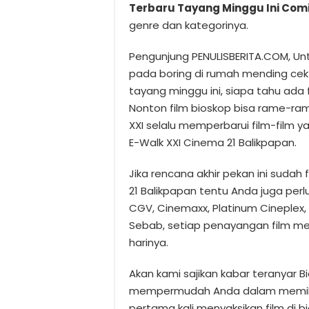
Terbaru Tayang Minggu Ini Com
genre dan kategorinya.
Pengunjung PENULISBERITA.COM, Unt
pada boring di rumah mending cek 
tayang minggu ini, siapa tahu ada 
Nonton film bioskop bisa rame-ram
XXI selalu memperbarui film-film y
E-Walk XXI Cinema 21 Balikpapan.
Jika rencana akhir pekan ini sudah 
21 Balikpapan tentu Anda juga perlu
CGV, Cinemaxx, Platinum Cineplex, 
Sebab, setiap penayangan film m
harinya.
Akan kami sajikan kabar teranyar B
mempermudah Anda dalam memilih fi
pertama kali menyaksikan film di 