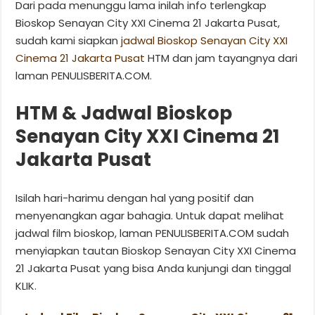
Dari pada menunggu lama inilah info terlengkap
Bioskop Senayan City XXI Cinema 21 Jakarta Pusat,
sudah kami siapkan
jadwal Bioskop Senayan City XXI
Cinema 21 Jakarta Pusat
HTM dan jam tayangnya dari
laman PENULISBERITA.COM.
HTM & Jadwal Bioskop
Senayan City XXI Cinema 21
Jakarta Pusat
Isilah hari-harimu dengan hal yang positif dan
menyenangkan agar bahagia. Untuk dapat melihat
jadwal film bioskop, laman PENULISBERITA.COM sudah
menyiapkan tautan Bioskop Senayan City XXI Cinema
21 Jakarta Pusat yang bisa Anda kunjungi dan tinggal
KLIK.