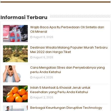
Informasi Terbaru
Wajib Baca Apa Itu Perbedaan Oli Sintetis dan
Oli Mineral
August 8, 2026
Destinasi Wisata Malang Populer Murah Terbaru
Mei 2022 dan Harga Tiket
August 6, 2026
Cara Mengatasi Stres dan Penyebabnya yang
perlu Anda Ketahui
August 4, 2026
Inilah 5 Manfaat & Khasiat Jeruk untuk
Kesehatan yang Perlu Anda Ketahui
August 2, 2026
Berbagai Keuntungan Disruptive Technology