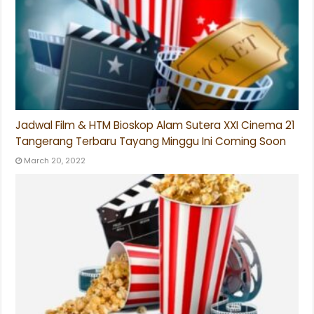
Jadwal Film & HTM Bioskop Alam Sutera XXI Cinema 21
Tangerang Terbaru Tayang Minggu Ini Coming Soon
March 20, 2022