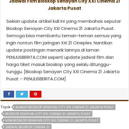
Jadwal Film Bioskop Senayan City XXI Cinema 21
Jakarta Pusat
Sekian update artikel kali ini yang membahas seputar
Bioskop Senayan City XXI Cinema 21 Jakarta Pusat.
Semoga bisa membantu teman-teman semua yang
ingin nonton film jaringan XXI 21 Cineplex. Nantikan
update postingan menarik lainnya di laman
PENULISBERITA.COM seperti update jadwal film dan
harga tiket masuk bioskop yang selalu ditunggu-
tunggu. [Bioskop Senayan City XXI Cinema 21 Jakarta
Pusat – PENULISBERITA.COM]
Topik
ALAMAT BIOSKOP SENAYAN CITY XXI CINEMA 21 JAKARTA PUSAT
BIOSKOP SENAYAN CITY XXI CINEMA 21 JAKARTA PUSAT
HTM BIOSKOP SENAYAN CITY XXI CINEMA 21 JAKARTA PUSAT
JADWAL BIOSKOP CINEMA 21