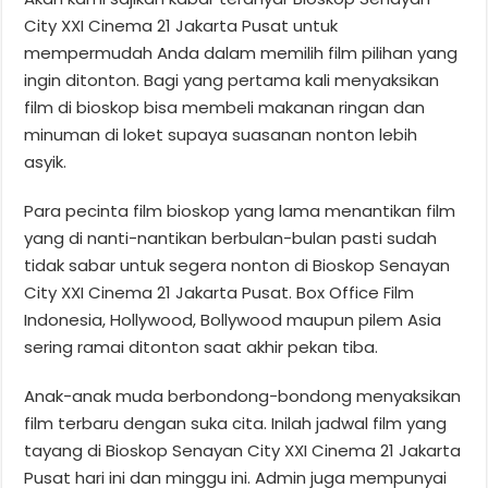
City XXI Cinema 21 Jakarta Pusat untuk
mempermudah Anda dalam memilih film pilihan yang
ingin ditonton. Bagi yang pertama kali menyaksikan
film di bioskop bisa membeli makanan ringan dan
minuman di loket supaya suasanan nonton lebih
asyik.
Para pecinta film bioskop yang lama menantikan film
yang di nanti-nantikan berbulan-bulan pasti sudah
tidak sabar untuk segera nonton di Bioskop Senayan
City XXI Cinema 21 Jakarta Pusat. Box Office Film
Indonesia, Hollywood, Bollywood maupun pilem Asia
sering ramai ditonton saat akhir pekan tiba.
Anak-anak muda berbondong-bondong menyaksikan
film terbaru dengan suka cita. Inilah jadwal film yang
tayang di Bioskop Senayan City XXI Cinema 21 Jakarta
Pusat hari ini dan minggu ini. Admin juga mempunyai