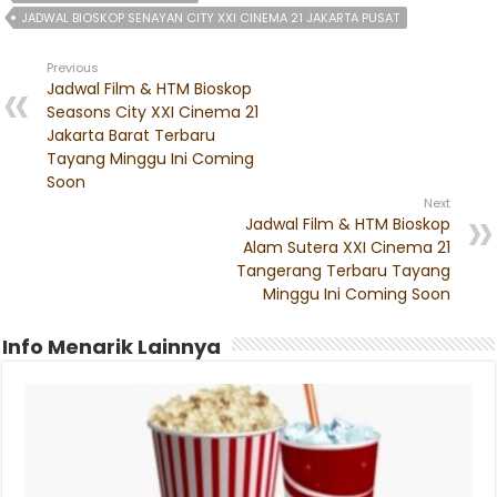
JADWAL BIOSKOP SENAYAN CITY XXI CINEMA 21 JAKARTA PUSAT
Previous
Jadwal Film & HTM Bioskop
Seasons City XXI Cinema 21
Jakarta Barat Terbaru
Tayang Minggu Ini Coming
Soon
Next
Jadwal Film & HTM Bioskop
Alam Sutera XXI Cinema 21
Tangerang Terbaru Tayang
Minggu Ini Coming Soon
Info Menarik Lainnya