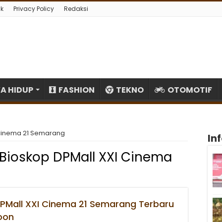
k
Privacy Policy
Redaksi
A HIDUP
FASHION
TEKNO
OTOMOTIF
 Cinema 21 Semarang
In
Bioskop DPMall XXI Cinema
DPMall XXI Cinema 21 Semarang Terbaru
oon