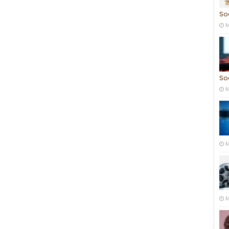
So
M
So
M
M
M