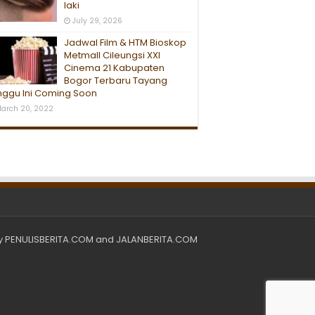
laki
July 29, 2026
Jadwal Film & HTM Bioskop
Metmall Cileungsi XXI
Cinema 21 Kabupaten
Bogor Terbaru Tayang
nggu Ini Coming Soon
arch 20, 2022
y
PENULISBERITA.COM
and
JALANBERITA.COM