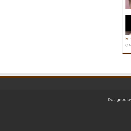
Mi
M
Designed b