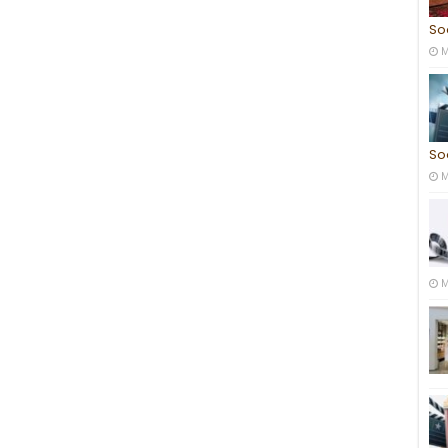
So
M
So
M
M