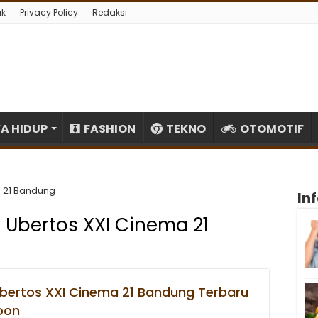
ak
Privacy Policy
Redaksi
A HIDUP
FASHION
TEKNO
OTOMOTIF
a 21 Bandung
In
 Ubertos XXI Cinema 21
Ubertos XXI Cinema 21 Bandung Terbaru
oon