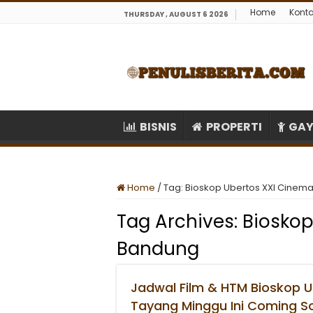
Home
Kont
THURSDAY , AUGUST 6 2026
BISNIS
PROPERTI
GAY
Home
/
Tag:
Bioskop Ubertos XXI Cinem
Tag Archives:
Bioskop
Bandung
Jadwal Film & HTM Bioskop 
Tayang Minggu Ini Coming S