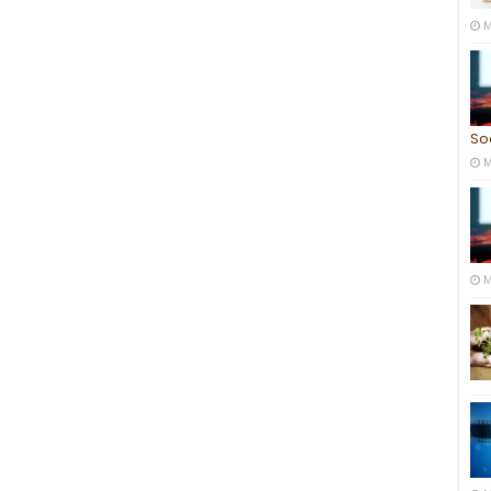
M
So
M
M