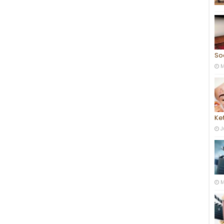
So
M
Ke
J
M