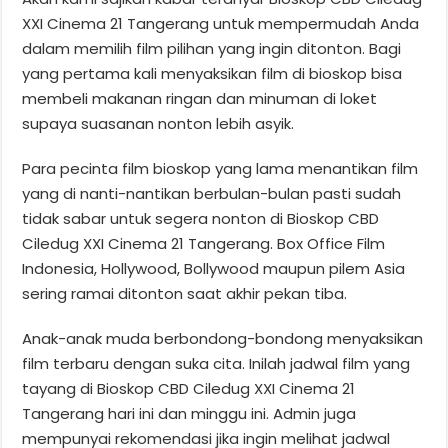
XXI Cinema 21 Tangerang untuk mempermudah Anda
dalam memilih film pilihan yang ingin ditonton. Bagi
yang pertama kali menyaksikan film di bioskop bisa
membeli makanan ringan dan minuman di loket
supaya suasanan nonton lebih asyik.
Para pecinta film bioskop yang lama menantikan film
yang di nanti-nantikan berbulan-bulan pasti sudah
tidak sabar untuk segera nonton di Bioskop CBD
Ciledug XXI Cinema 21 Tangerang. Box Office Film
Indonesia, Hollywood, Bollywood maupun pilem Asia
sering ramai ditonton saat akhir pekan tiba.
Anak-anak muda berbondong-bondong menyaksikan
film terbaru dengan suka cita. Inilah jadwal film yang
tayang di Bioskop CBD Ciledug XXI Cinema 21
Tangerang hari ini dan minggu ini. Admin juga
mempunyai rekomendasi jika ingin melihat jadwal