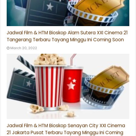
Jadwal Film & HTM Bioskop Alam Sutera XXI Cinema 21
Tangerang Terbaru Tayang Minggu Ini Coming Soon
March 20, 2022
Jadwal Film & HTM Bioskop Senayan City XXI Cinema
21 Jakarta Pusat Terbaru Tayang Minggu Ini Coming