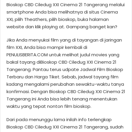
Bioskop CBD Ciledug XXI Cinema 21 Tangerang melalui
smartphone Anda bisa melihatnya di situs Cinema
XXI, pilih Theathers, pilih bioskop, buka halaman
website dan klik playing at. Gampang banget kan?
Jika Anda menyukai film yang di tayangan di jaringan
film XXI, Anda bisa mampir kembali di
PENULISBERITA.COM untuk melihat judul movies yang
bakal tayang diBioskop CBD Ciledug XXI Cinema 21
Tangerang. Pantau terus udpate Jadwal Film Bioskop
Terbaru dan Harga Tiket. Sebab, jadwal tayang film
kadang mengalami perubahan sewaktu-waktu tanya
konfirmasi. Dengan Bioskop CBD Ciledug XXI Cinema 21
Tangerang ini Anda bisa lebih tenang menentukan
waktu yang tepat nonton film bioskop.
Dari pada menunggu lama inilah info terlengkap
Bioskop CBD Ciledug XXI Cinema 21 Tangerang, sudah