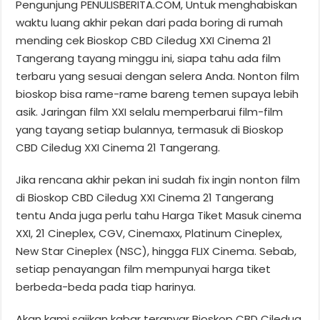
Pengunjung PENULISBERITA.COM, Untuk menghabiskan
waktu luang akhir pekan dari pada boring di rumah
mending cek Bioskop CBD Ciledug XXI Cinema 21
Tangerang tayang minggu ini, siapa tahu ada film
terbaru yang sesuai dengan selera Anda. Nonton film
bioskop bisa rame-rame bareng temen supaya lebih
asik. Jaringan film XXI selalu memperbarui film-film
yang tayang setiap bulannya, termasuk di Bioskop
CBD Ciledug XXI Cinema 21 Tangerang.
Jika rencana akhir pekan ini sudah fix ingin nonton film
di Bioskop CBD Ciledug XXI Cinema 21 Tangerang
tentu Anda juga perlu tahu Harga Tiket Masuk cinema
XXI, 21 Cineplex, CGV, Cinemaxx, Platinum Cineplex,
New Star Cineplex (NSC), hingga FLIX Cinema. Sebab,
setiap penayangan film mempunyai harga tiket
berbeda-beda pada tiap harinya.
Akan kami sajikan kabar teranyar Bioskop CBD Ciledug