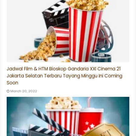
Jadwal Film & HTM Bioskop Gandaria XXI Cinema 21
Jakarta Selatan Terbaru Tayang Minggu Ini Coming
Soon
March 20, 2022